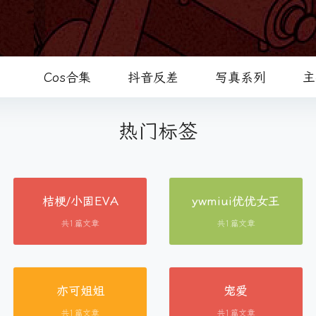
）
Cos合集
抖音反差
写真系列
主
热门标签
桔梗/小固EVA
ywmiui优优女王
共1篇文章
共1篇文章
亦可姐姐
宠爱
共1篇文章
共1篇文章