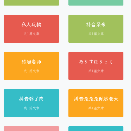
私人玩物
抖音呆米
共1篇文章
共1篇文章
醋溜老师
ありすほりっく
共1篇文章
共1篇文章
抖音够了肉
抖音是是是佩恩老大
共1篇文章
共1篇文章