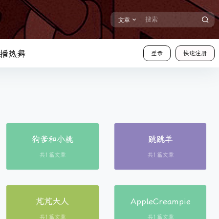
文章
播热舞
登录
快速注册
狗爹和小桃
跳跳羊
共1篇文章
共1篇文章
芃芃大人
AppleCreampie
共1篇文章
共1篇文章