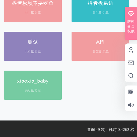
抖音秋秋不要吃鱼
抖音板栗饼
共1篇文章
共1篇文章
解锁
会员
权限
测试
API
共0篇文章
共0篇文章
xiaoxia_baby
共0篇文章
查询 49 次，耗时 0.4262 秒