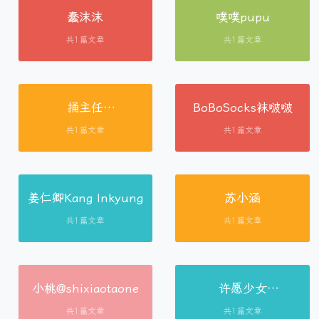
蠢沫沫
噗噗pupu
共1篇文章
共1篇文章
捅主任
BoBoSocks袜啵啵
DirectorTONG
共1篇文章
共1篇文章
姜仁卿Kang Inkyung
苏小涵
共1篇文章
共1篇文章
小桃@shixiaotaone
许愿少女
@XuYuanShaoNv
共1篇文章
共1篇文章