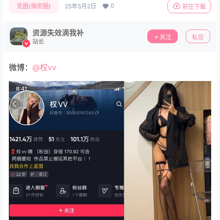
0
觅圈(微密圈)
25年5月2日
前往下载
资源失效滴我补
关注
私信
站长
微博：
@权vv