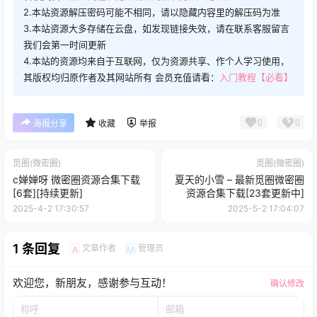
2.本站资源解压密码可能不相同，请以隐藏内容里的解压码为准
3.本站资源大多存储在云盘，如发现链接失效，请在联系客服留言
我们会第一时间更新
4.本站的资源均来自于互联网，仅为资源共享、作个人学习使用，
其版权均归原作者及其网站所有 会员充值请看：
入门教程【必看】
0
0
海报分享
收藏
举报
觅圈(微密圈)
觅圈(微密圈)
c婵婵呀 微密圈资源合集下载
夏天的小雪 – 最新觅圈微密圈
[6套][持续更新]
资源合集下载[23套更新中]
2025-4-2 17:30:57
2025-5-2 17:04:07
1 条回复
文章作者
管理员
A
M
欢迎您，新朋友，感谢参与互动！
确认修改