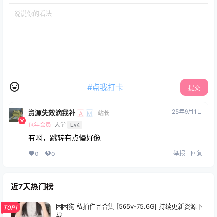
#点我打卡
提交
25年9月1日
资源失效滴我补
站长
A
M
包年会员
大学
Lv4
有啊，跳转有点慢好像
举报
回复
0
0
近7天热门榜
困困狗 私拍作品合集 [565v-75.6G] 持续更新资源下
TOP1
载